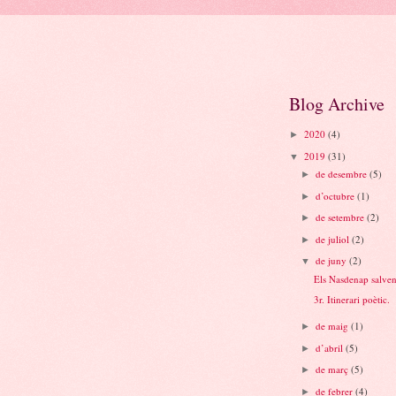
Blog Archive
2020
(4)
►
2019
(31)
▼
de desembre
(5)
►
d’octubre
(1)
►
de setembre
(2)
►
de juliol
(2)
►
de juny
(2)
▼
Els Nasdenap salve
3r. Itinerari poètic.
de maig
(1)
►
d’abril
(5)
►
de març
(5)
►
de febrer
(4)
►