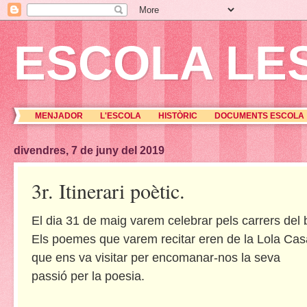
ESCOLA LE
MENJADOR
L'ESCOLA
HISTÒRIC
DOCUMENTS ESCOLA
divendres, 7 de juny del 2019
3r. Itinerari poètic.
El dia 31 de maig varem celebrar pels carrers del bar
Els poemes que varem recitar eren de la Lola Casas
que ens va visitar per encomanar-nos la seva
passió per la poesia.