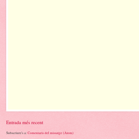
Entrada més recent
Subscriure's a:
Comentaris del missatge (Atom)