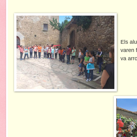
Els al
varen f
va arro