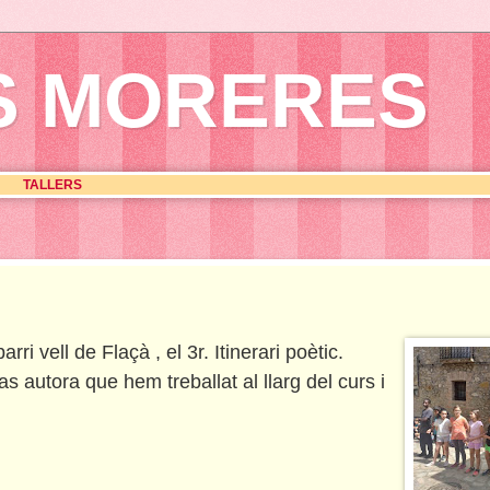
S MORERES
TALLERS
ri vell de Flaçà , el 3r. Itinerari poètic.
 autora que hem treballat al llarg del curs i