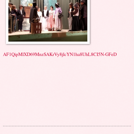
AF1QipMlXD69MnzSAKrVy8jlcYN1ha8UhL8CI5N-GFeD